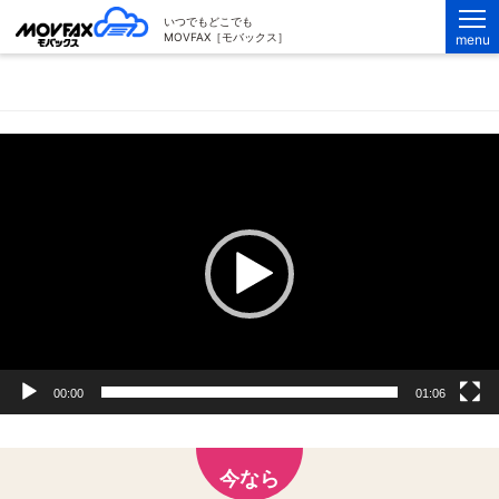
MOVFAX（モバックス）
いつでもどこでも
MOVFAX［モバックス］
menu
メールで受信FAXを確認したい
動
画
プ
レ
ー
ヤ
ー
00:00
01:06
今なら